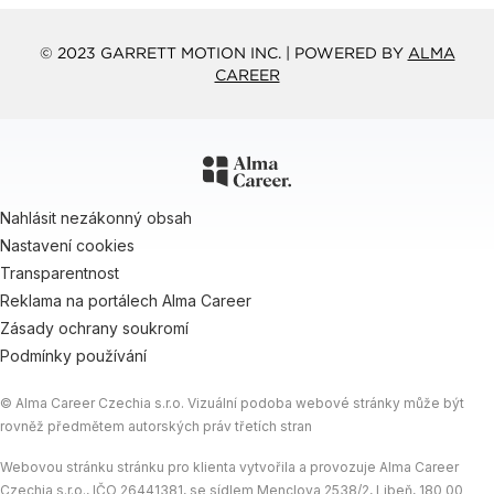
© 2023 GARRETT MOTION INC. | POWERED BY
ALMA
CAREER
Nahlásit nezákonný obsah
Nastavení cookies
Transparentnost
Reklama na portálech Alma Career
Zásady ochrany soukromí
Podmínky používání
© Alma Career Czechia s.r.o. Vizuální podoba webové stránky může být
rovněž předmětem autorských práv třetích stran
Webovou stránku stránku pro klienta vytvořila a provozuje Alma Career
Czechia s.r.o., IČO 26441381, se sídlem Menclova 2538/2, Libeň, 180 00