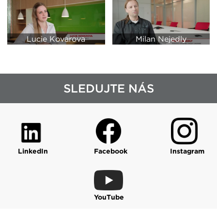
Lucie Kovarova
Milan Nejedly
SLEDUJTE NÁS
LinkedIn
Facebook
Instagram
YouTube